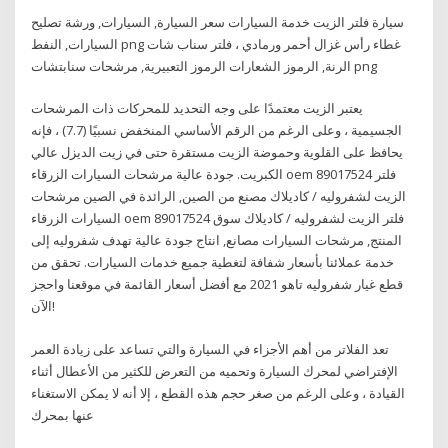
سيارة فلتر الزيت خدمة السيارات سعر السيارة, السيارات, ورشة تصليح
السيارات, النفط png غطاء رأس غزال أحمر ورمادي ، فلتر سناب شات
الرنة, الرموز الشعارات الرموز التعبيرية, مرشحات سنابتشات png
يعتبر الزيت معتمدًا على وجه التحديد للمحركات ذات المرشحات
الجسيمية ، وعلى الرغم من الرقم الأساسي المنخفض نسبيًا (7.7) ، فإنه
يحافظ على القلوية وحموضة الزيت مستقرة حتى في زيت الديزل عالي
الكبريت. جودة عالية مرشحات السيارات الزرقاء oem 89017524 فلتر
الزيت لشفروليه / كاديلاك مصنع من الصين, الرائدة في الصين مرشحات
السيارات الزرقاء oem 89017524 فلتر الزيت لشفروليه / كاديلاك سوق
المنتج, مرشحات السيارات مصانع, انتاج جودة عالية تهدف شفروليه إلى
خدمة عملائنا بأسعار شفافة لتغطية جميع خدمات السيارات. تحقق من
قطع غيار شفروليه تاهو 2021 مع أفضل أسعار القائمة في موقعنا واحجز
الآن!
تعد الفلاتر من أهم الأجزاء في السيارة والتي تساعد على زيادة العمر
الإفتراضي لمحرك السيارة وتحميه من التعرض للكثير من الأعطال أثناء
القيادة ، وعلى الرغم من صغر حجم هذه القطع ، إلا أنه لا يمكن الاستغناء
عنها بمحرك