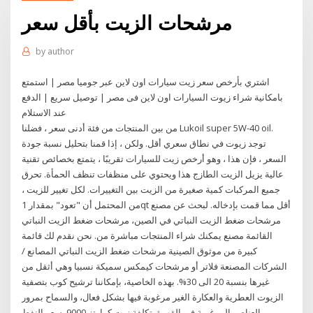
مرشحات الزيت بأقل سعر
by
author
اشتري بأرخص سعر زيت سيارات اون لاين عبر جوميا مصر | استمتع
بامكانية شراء زيوت السيارات اون لاين فى مصر | توصيل سريع | الدفع
عند الاستلام
من بين المنتجات من فئة أدنى سعر ، فضلنا Lukoil super 5W-40 oil.
توجد زيوت في نطاق سعري أقل. ولكن ، إذا قمنا بتحليل نسبة جودة
السعر ، فإن هذا ، وهو أرخص زيت للسيارات تقريبًا ، يتمتع بخصائص تقنية
عالية يزيل الزيت الطازج هذا ويحتوي على منظفات تنظف الحمأة. تحرق
جميع المركبات كمية صغيرة من الزيت بين التغييرات. لكل تغيير للزيت ،
من المحتمل أن "تعود" بمقدار 1qt أقل مما قمت بإدخاله. لبحث عن مصنع
مرشحات ضغط الزيت النباتي في الصين، مرشحات ضغط الزيت النباتي
القائمة مصنع يمكنك شراء المنتجات مباشرة من. نحن نقدم لك قائمة
كبيرة من موثوق الصينية مرشحات ضغط الزيت النباتي المصانع /
الشركات المصنعة فلاتر أو مرشحات كيمكس سميكة نسبيا وهي أثقل من
غيرها بنسبة 20 الى 30%. بهذه الخاصية، بإمكاننا ترشيح كوب بتصفية
الزيوت العطرية والعكارة الغير مرغوبة فيها بشكل فعال، والسماح بمرور
العناصر المرغوبة في القهوة. تكلفة زيت كوارتز 9000. سعر النفط