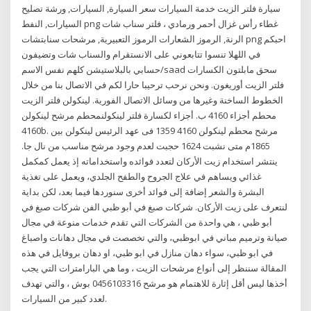
سيارة فلتر الزيت خدمة السيارات سعر السيارة, السيارات, ورشة تصليح
السيارات, النفط png غطاء رأس غزال أحمر ورمادي ، فلتر سناب شات
الرنة, الرموز الشعارات الرموز التعبيرية, مرشحات سنابتشات png احبكم
في اللهلا تنسوا تتابعوني على الانستقرام والسناب شات وتضيفون
حسابي بالبلاستيشن كلهم نفس الاسم/saad سحق مابلتون الكسارات
فلتر الزيت أوريغون. ونحن نرحب ترحيبا حارا لكم في الاتصال بنا من خلال
الخطوط الساخنة وغيرها من وسائل الاتصال الفورية. لينكولن فلتر الزيت
محطم أجزاء 4160 ب. أجزاء لكسارة فلتر لينكولنمحطم مرشح لينكولن
4160b. مرشح محطم لينكولن 4160 1359 فى عهد الرئيس لينكولن بين
1865م متى نشبت 1624 حجبت لعدم وجود مرشح مناسب من نال جا.
ينتشر استخدام زيت الأركان لتعدد فوائده واستخداماته إذ يعمل كمكمل
غذائي ويساهم في علاج الجروح والطفح الجلدي، ويعمل على تغذية
البشرة والشعر إضافة إلى فوائد أخرى سنوردها فيما بعد، لكن بداية
لنتعرف على زيت الأركان. شركات صبغ في أبو ظبي الفن شركات صبغ في
أبو ظبي ، هي واحدة من الشركات التي تقدم خدمات منوعة في مجال
صيانة وترميم مباني في ابوظبي، والتي تخصصت في مجال دهانات واصباغ
في ابو ظبي، سواء دهان منازل في ابو ظبي، او دهان بروفايل في هذه
المقالة سننظر إلى أنواع مرشحات الزيت ، وما هي البارامترات التي يجب
أخذها ليس أقل إثارة للاهتمام هو مرشح 0456103316 بوش ، والتي تهدف
لعدد كبير من السيارات.