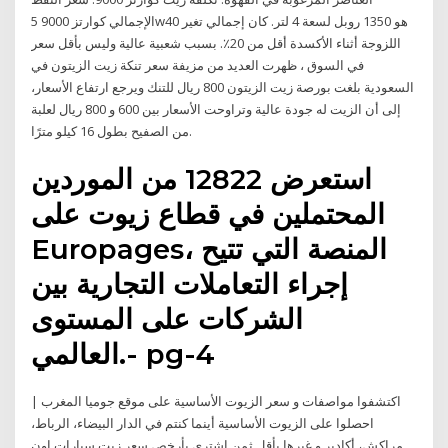
الإجمالي كوارتز 9000 5w40 هو 1350 روبل لسعة 4 لتر. كان إجمالي تغير
اللزوجة أثناء الأكسدة أقل من 20٪. بسبب شعبية عالية وليس بأقل سعر
في السوق ، ظهرت العديد من مزيفة سعر تنكة زيت الزيتون في
السعودية بلغت بورصة زيت الزيتون 800 ريال للتنك ويرجع ارتفاع الأسعار،
إلى أن الزيت له جودة عالية وتراوحت الأسعار بين 600 و 800 ريال لعلبة
من الصفيح بطول 16 كيلو مترًا.
استعرض 12822 من الموردين
المحتملين في قطاع زيوت على
Europages، المنصة التي تتيح
إجراء التعاملات التجارية بين
الشركات على المستوى
العالمي.- pg-4
اكتشفوا مواصفات و سعر الزيوت الأساسية على موقع جوميا المغرب |
احصلوا على الزيوت الأساسية أينما كنتم في الدار البيضاء، الرباط،
مراكش، أكادير و غيرها بأقل ثمن اشتري بأرخص سعر زيت سيارات اون