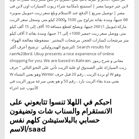
لاين عبر جوميا مصر | استمتع بامكانية شراء زيوت السيارات اون لاين فى
مصر | توصيل سريع | الدفع عند الاستلام وبلغ سعر زيت «موبيل سوبر»
68 جنيهاً، ومدة بقائه تتراوح بين 1500 و2000 كيلو متر، وسجل سعر الزيت
ماركة (موبيل 1) 260 جنيها، ويصلح لقطع مسافة 10 آلاف إلى 15 ألف كيلو
متر، ووصل سعر زيت «مصر 1000» إلى 71 جنيها، ومدة بقائه 3 آلاف كيلو
متر مرشحات كسارات الحجر. مرشحات المختبر · مضغوطة معالجة الهواء ·
الترشيح الهيدروليكي · ترشيح أعرف أكثر. Search results for
rain%20bird. Ubuy presents a nice experience of online
shopping for you. We are based in Bahrain. معاني و شرح رموز
زيت السياراة على الصندوق او علبة الزيت تأتي على النحو التالي " حرف
W وهو يعني الشتاء Winter او بردة الزيت ، رقم 20 قبل حرف W وهو
يعني مدة بقاء الزيت بارد ، رقم 50 و هو يعني سرعة مرور الزيت في
الأنبوب عند اجراء
احبكم في اللهلا تنسوا تتابعوني على
الانستقرام والسناب شات وتضيفون
حسابي بالبلاستيشن كلهم نفس
الاسم/saad