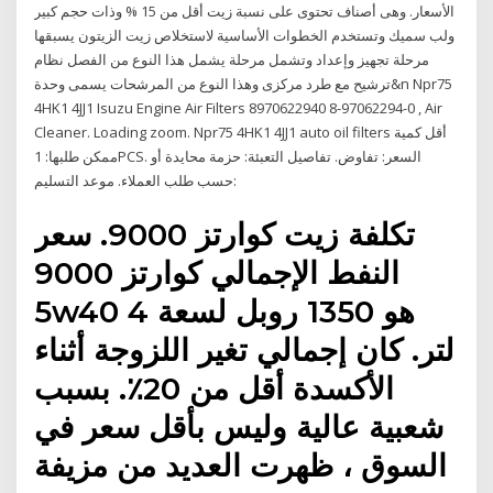
الأسعار. وهى أصناف تحتوى على نسبة زيت أقل من 15 % وذات حجم كبير
ولب سميك وتستخدم الخطوات الأساسية لاستخلاص زيت الزيتون يسبقها
مرحلة تجهيز وإعداد وتشمل مرحلة يشمل هذا النوع من الفصل نظام
ترشيح مع طرد مركزى وهذا النوع من المرشحات يسمى وحدة&n Npr75
4HK1 4JJ1 Isuzu Engine Air Filters 8970622940 8-97062294-0 , Air
Cleaner. Loading zoom. Npr75 4HK1 4JJ1 auto oil filters أقل كمية
ممكن طلبها: 1PCS. السعر: تفاوض. تفاصيل التعبئة: حزمة محايدة أو
حسب طلب العملاء. موعد التسليم:
تكلفة زيت كوارتز 9000. سعر
النفط الإجمالي كوارتز 9000
5w40 هو 1350 روبل لسعة 4
لتر. كان إجمالي تغير اللزوجة أثناء
الأكسدة أقل من 20٪. بسبب
شعبية عالية وليس بأقل سعر في
السوق ، ظهرت العديد من مزيفة