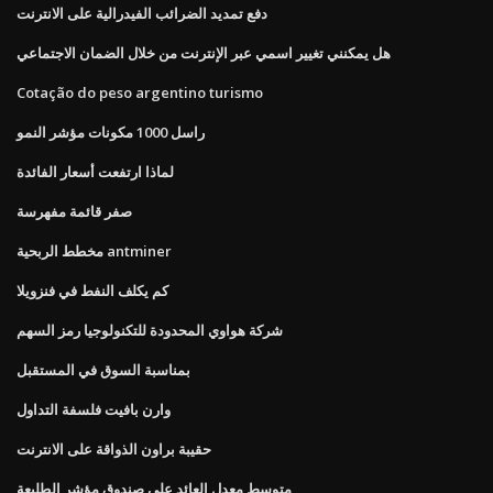
دفع تمديد الضرائب الفيدرالية على الانترنت
هل يمكنني تغيير اسمي عبر الإنترنت من خلال الضمان الاجتماعي
Cotação do peso argentino turismo
راسل 1000 مكونات مؤشر النمو
لماذا ارتفعت أسعار الفائدة
صفر قائمة مفهرسة
مخطط الربحية antminer
كم يكلف النفط في فنزويلا
شركة هواوي المحدودة للتكنولوجيا رمز السهم
بمناسبة السوق في المستقبل
وارن بافيت فلسفة التداول
حقيبة براون الذواقة على الانترنت
متوسط ​​معدل العائد على صندوق مؤشر الطليعة